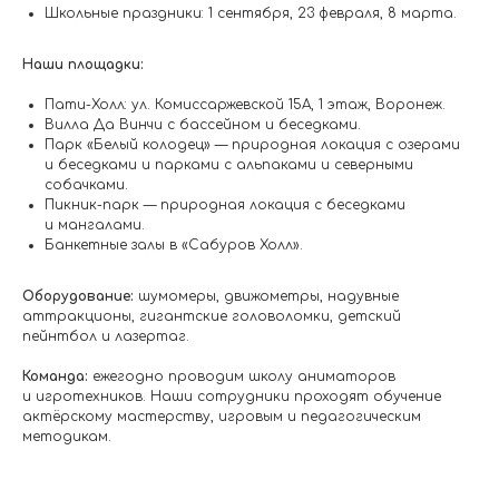
Школьные праздники: 1 сентября, 23 февраля, 8 марта.
Наши площадки:
Пати-Холл: ул. Комиссаржевской 15А, 1 этаж, Воронеж.
Вилла Да Винчи с бассейном и беседками.
Парк «Белый колодец» — природная локация с озерами
и беседками и парками с альпаками и северными
собачками.
Пикник-парк — природная локация с беседками
и мангалами.
Банкетные залы в «Сабуров Холл».
Оборудование:
шумомеры, движометры, надувные
аттракционы, гигантские головоломки, детский
пейнтбол и лазертаг.
Команда:
ежегодно проводим школу аниматоров
и игротехников. Наши сотрудники проходят обучение
актёрскому мастерству, игровым и педагогическим
методикам.