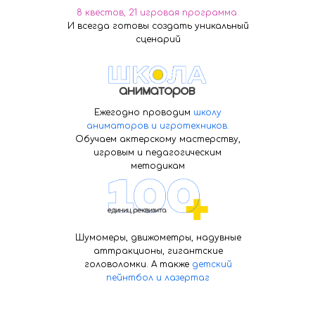
8 квестов, 21 игровая программа.
И всегда готовы создать уникальный
сценарий
Ежегодно проводим
школу
аниматоров и игротехников
.
Обучаем актерскому мастерству,
игровым и педагогическим
методикам
Шумомеры, движометры, надувные
аттракционы, гигантские
головоломки. А также
детский
пейнтбол и лазертаг