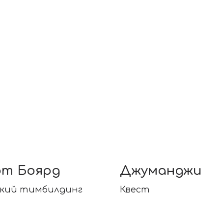
т Боярд
Джуманджи
кий тимбилдинг
Квест