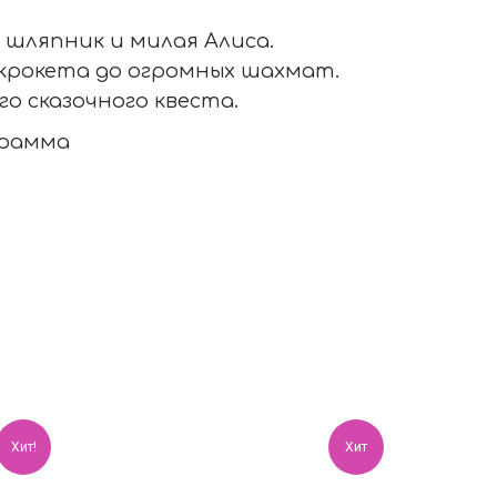
 шляпник и милая Алиса.
 крокета до огромных шахмат.
о сказочного квеста.
грамма
Хит!
Хит