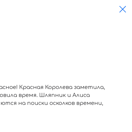
асное! Красная Королева заметила,
овила время. Шляпник и Алиса
ются на поиски осколков времени,